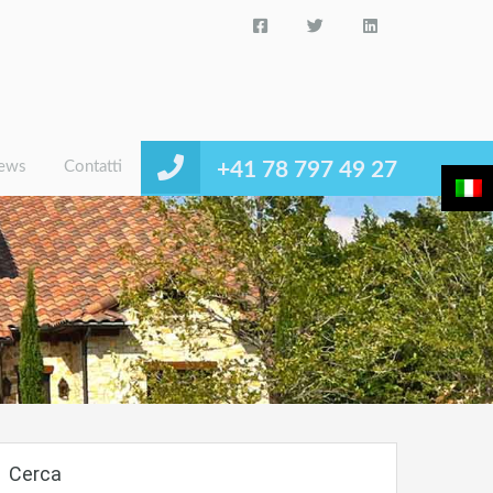
ews
Contatti
+41 78 797 49 27
Cerca